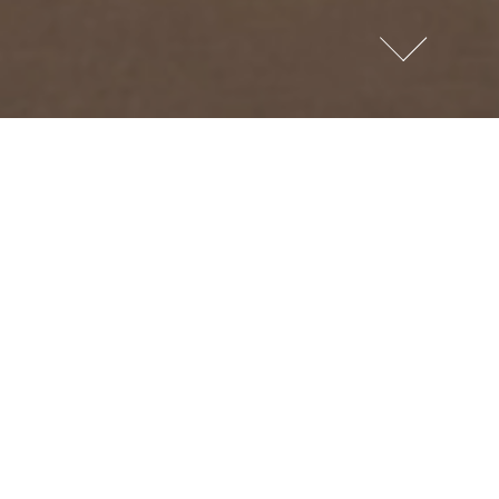
We have delivere
Sendai. The artw
meters above grou
ウェスティンホ
地上180mか
しの際は、ぜひ