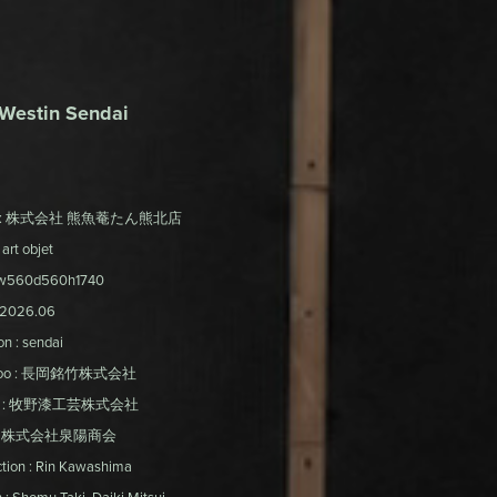
Westin Sendai
nt : 株式会社 熊魚菴たん熊北店 

art objet 

 w560d560h1740 

 2026.06 

n : sendai 

oo : 長岡銘竹株式会社 

hi : 牧野漆工芸株式会社 

l : 株式会社泉陽商会 

tion : Rin Kawashima 
