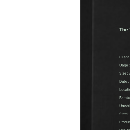
The 
Clie
Uage : 
Size :
Date :
Locatio
Bamb
Urus
Stee
Produc