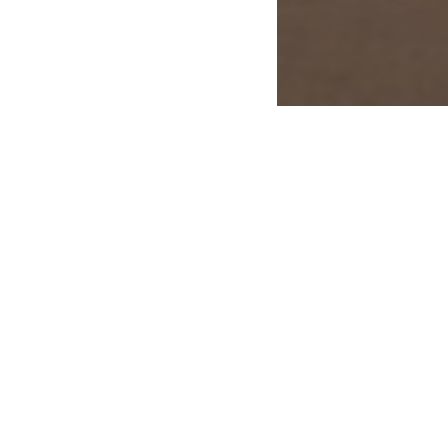
__
Text
__
Photo