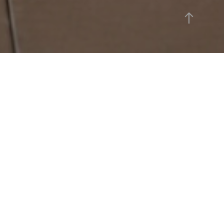
d WARI's artwork to Ichibuan, a Japanese restaurant on the 37th floor of the Westin Hotel
ork is displayed in a sophisticated space where you can enjoy breathtaking views from 180
nd and exquisite cuisine. Please stop by if you are in the area.
テル仙台37階の日本料理レストラン「一舞庵」さまへ、WARIの作品を納品いたしました。
らの絶景とお料理が楽しめる上質な空間に、作品を飾っていただいております。 お近くにお越
お立ち寄りください.