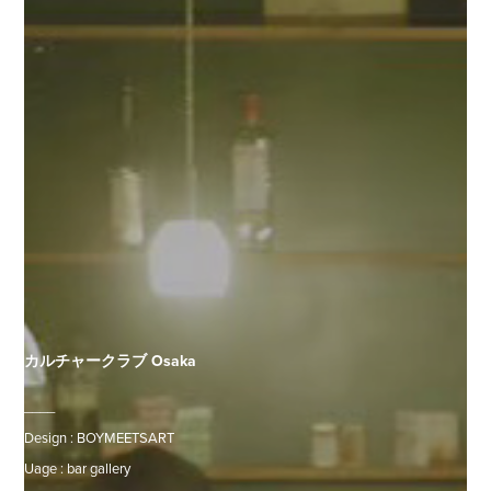
カルチャークラブ Osaka
____

Design : BOYMEETSART

Uage : bar gallery
